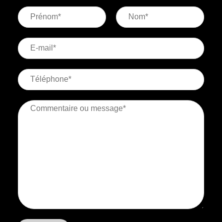
P
N
r
o
é
m
n
o
m