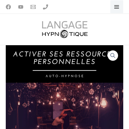
Aller
Activer
au
ses
contenu
ressources
personnelles
|
quantité
Auto-
de
Hypnose
Activer
ses
ressources
personnelles
|
Auto-
Hypnose