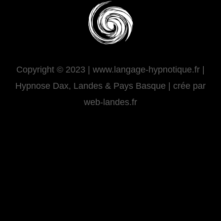
Copyright © 2023 | www.langage-hypnotique.fr |
Hypnose Dax, Landes & Pays Basque | crée par
web-landes.fr