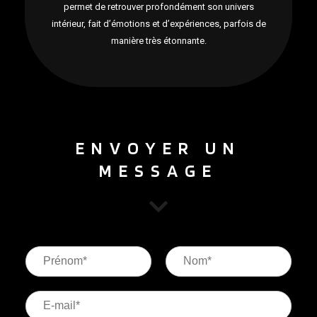
permet de retrouver profondément son univers
intérieur, fait d’émotions et d’expériences, parfois de
manière très étonnante.
ENVOYER UN
MESSAGE
P
N
r
o
é
m
n