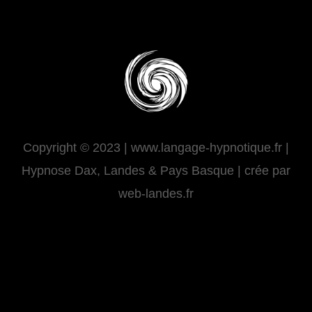
Copyright © 2023 | www.langage-hypnotique.fr |
Hypnose Dax, Landes & Pays Basque | crée par
web-landes.fr