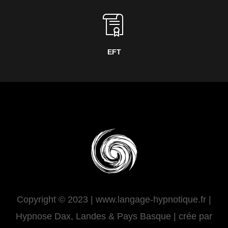
EFT
Copyright © 2023 | www.langage-hypnotique.fr |
Hypnose Dax, Landes & Pays Basque | crée par